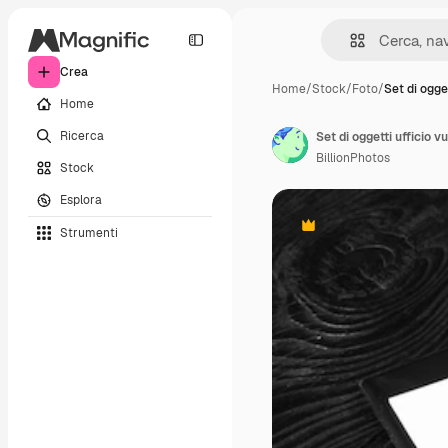
Crea
Home
/
Stock
/
Foto
/
Set di ogget
Home
Ricerca
Set di oggetti ufficio v
BillionPhotos
Stock
Esplora
Strumenti
Premium