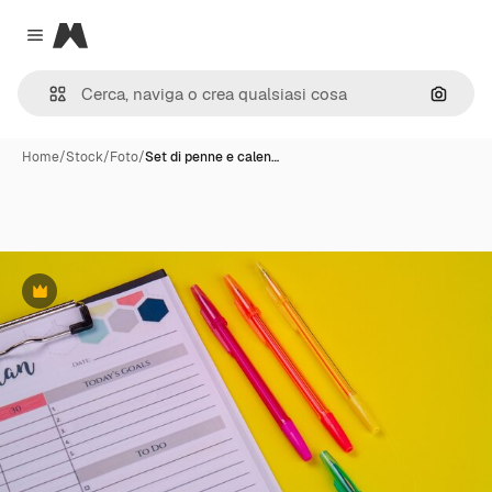
Magnific
Close menu
Cerca 
Home
/
Stock
/
Foto
/
Set di penne e calen…
Premium