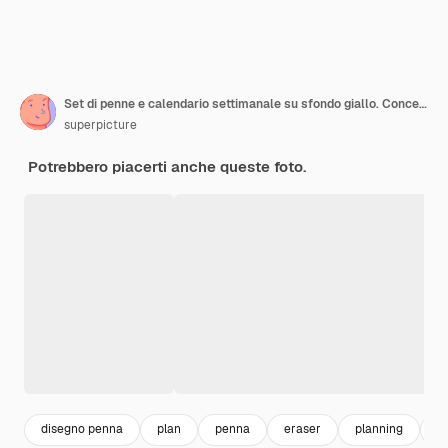
Set di penne e calendario settimanale su sfondo giallo. Concetto di pianificazione del mese vista dall'alto.
superpicture
Potrebbero piacerti anche queste foto.
disegno penna
plan
penna
eraser
planning
o