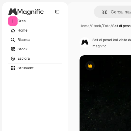
Crea
Home
/
Stock
/
Foto
/
Set di pesci
Home
Ricerca
Set di pesci koi vista da
magnific
Stock
Esplora
Strumenti
Premium