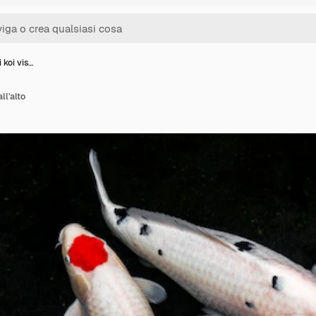
 koi vis…
ll'alto