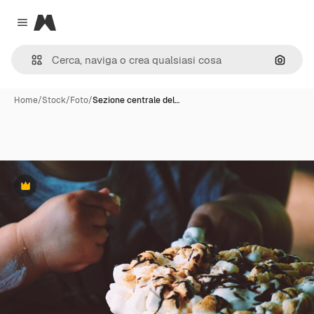
Magnific
Close menu
Cerca 
Home
/
Stock
/
Foto
/
Sezione centrale del…
Premium