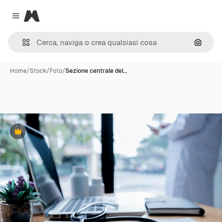
Magnific
Close menu
Cerca 
Home
/
Stock
/
Foto
/
Sezione centrale del…
Premium