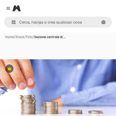
Magnific
Close menu
Cerca 
Home
/
Stock
/
Foto
/
Sezione centrale di …
Premium