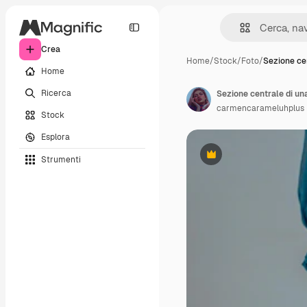
Crea
Home
/
Stock
/
Foto
/
Sezione cen
Home
Ricerca
Sezione centrale di una
carmencarameluhplus
Stock
Esplora
Strumenti
Premium