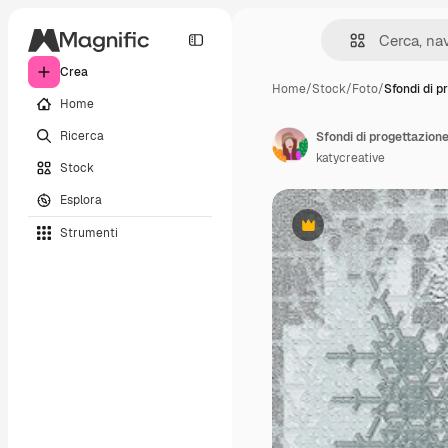
Crea
Home
/
Stock
/
Foto
/
Sfondi di p
Home
Ricerca
Sfondi di progettazione
katycreative
Stock
Esplora
Strumenti
Premium