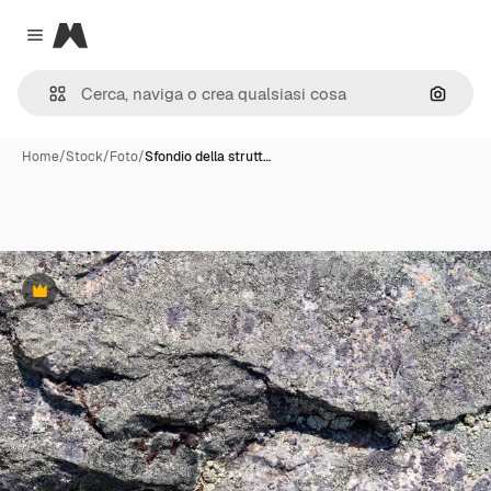
Magnific
Close menu
Cerca 
Home
/
Stock
/
Foto
/
Sfondio della strutt…
Premium