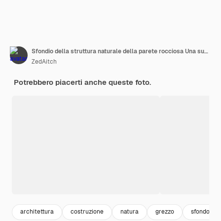
Sfondio della struttura naturale della parete rocciosa Una superficie in pietra dettagliata per un design rustico e organico
ZedAitch
Potrebbero piacerti anche queste foto.
architettura
costruzione
natura
grezzo
sfondo