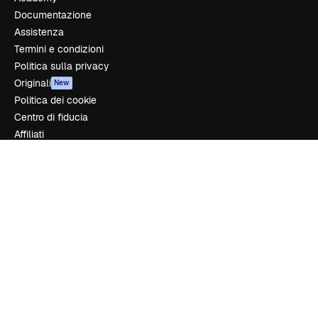
Documentazione
Assistenza
Termini e condizioni
Politica sulla privacy
Originali
New
Politica dei cookie
Centro di fiducia
Affiliati
Aziende
Azienda
Prezzi
Chi siamo
Recensioni
Lavora con noi
Cerca tendenze
Blog
Eventi