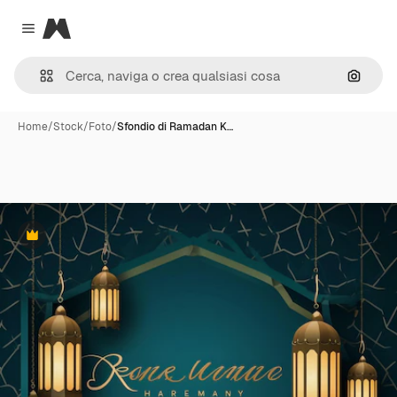
Magnific
Close menu
Cerca 
Home
/
Stock
/
Foto
/
Sfondio di Ramadan K…
Premium