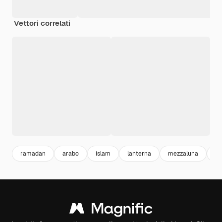
Vettori correlati
ramadan
arabo
islam
lanterna
mezzaluna
or