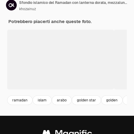
Sfondio islamico del Ramadan con lanterna dorata, mezzaluna e modello geometrico con copia vuota
khozainuz
Potrebbero piacerti anche queste foto.
ramadan
islam
arabo
golden star
golden
oro