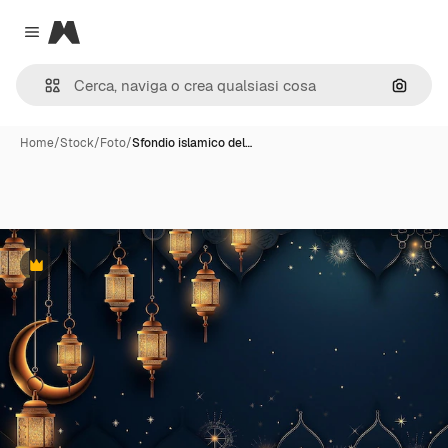
Magnific
Close menu
Cerca 
Home
/
Stock
/
Foto
/
Sfondio islamico del…
Premium