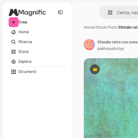
Crea
Home
/
Stock
/
Foto
/
Sfondio re
Home
Ricerca
Sfondio retrò con cons
pakhnyushchyy
Stock
Esplora
Strumenti
Premium