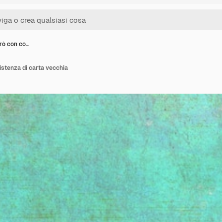
trò con co…
istenza di carta vecchia