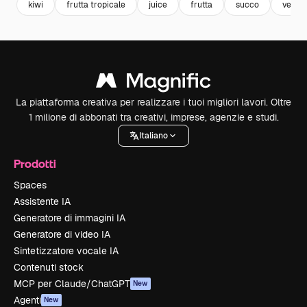
kiwi
frutta tropicale
juice
frutta
succo
veget
La piattaforma creativa per realizzare i tuoi migliori lavori. Oltre
1 milione di abbonati tra creativi, imprese, agenzie e studi.
Italiano
Prodotti
Spaces
Assistente IA
Generatore di immagini IA
Generatore di video IA
Sintetizzatore vocale IA
Contenuti stock
MCP per Claude/ChatGPT
New
Agenti
New