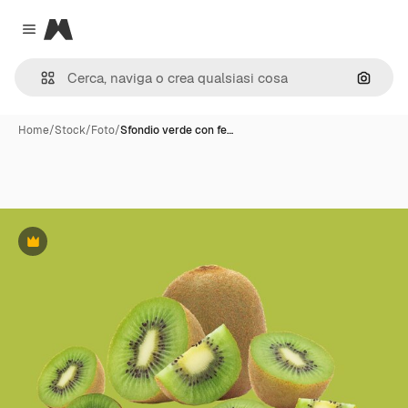
Magnific
Close menu
Cerca 
Home
/
Stock
/
Foto
/
Sfondio verde con fe…
Premium