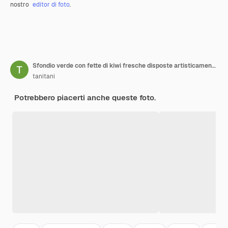
nostro
editor di foto
.
Sfondio verde con fette di kiwi fresche disposte artisticamente che mostrano le tonalità e le texture verdi vibranti in una splendida esposizione
tanitani
Potrebbero piacerti anche queste foto.