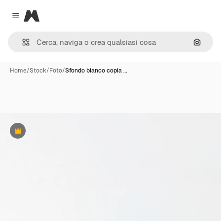
Magnific
Close menu
Cerca 
Home
/
Stock
/
Foto
/
Sfondo bianco copia …
Premium