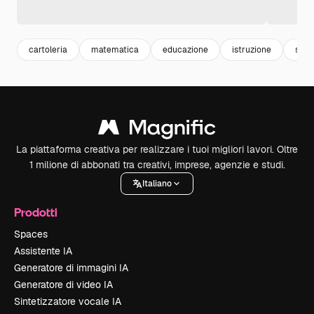
cartoleria
matematica
educazione
istruzione
scuo
La piattaforma creativa per realizzare i tuoi migliori lavori. Oltre
1 milione di abbonati tra creativi, imprese, agenzie e studi.
Italiano
Prodotti
Spaces
Assistente IA
Generatore di immagini IA
Generatore di video IA
Sintetizzatore vocale IA