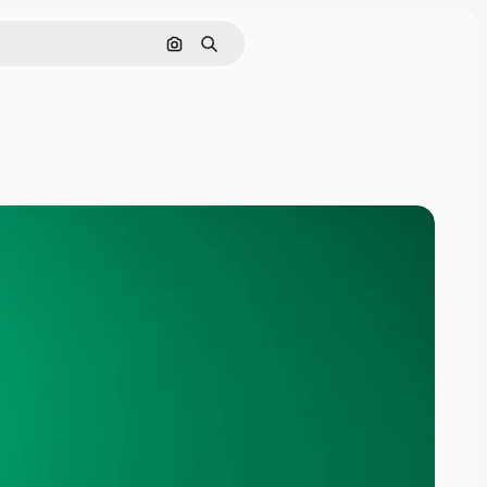
Cerca per immagine
Ricerca