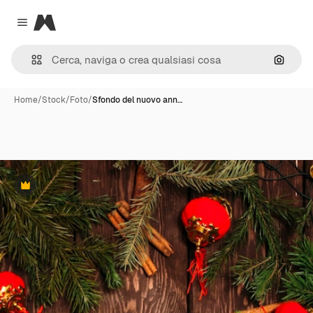
Magnific
Close menu
Cerca 
Home
/
Stock
/
Foto
/
Sfondo del nuovo ann…
Premium