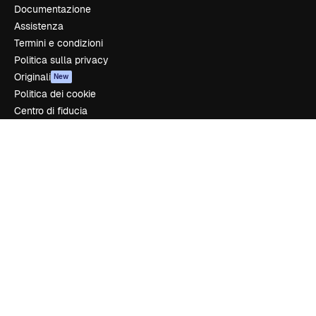
Documentazione
Assistenza
Termini e condizioni
Politica sulla privacy
Originali
New
Politica dei cookie
Centro di fiducia
Affiliati
Aziende
Azienda
Prezzi
Chi siamo
Recensioni
Lavora con noi
Cerca tendenze
Blog
Eventi