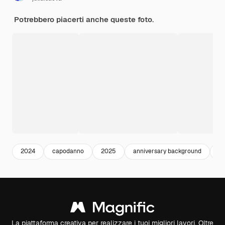
Potrebbero piacerti anche queste foto.
2024
capodanno
2025
anniversary background
ch
La piattaforma creativa per realizzare i tuoi migliori lavori. Oltre