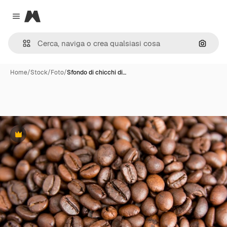
Magnific
Close menu
Cerca 
Home
/
Stock
/
Foto
/
Sfondo di chicchi di…
Premium