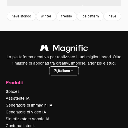
neve sfondo
winter
freddo
ice pattern
neve
i
La piattaforma creativa per realizzare i tuoi migliori lavori. Oltre
1 milione di abbonati tra creativi, imprese, agenzie e studi.
Italiano
Prodotti
Spaces
Assistente IA
Generatore di immagini IA
Generatore di video IA
Sintetizzatore vocale IA
Contenuti stock