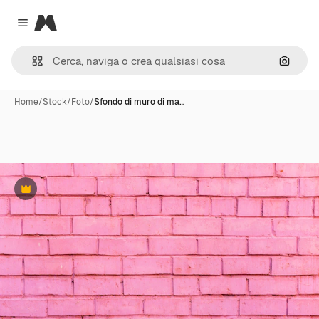
Magnific
Close menu
Cerca 
Home
/
Stock
/
Foto
/
Sfondo di muro di ma…
Premium