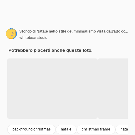
Sfondo di Natale nello stile del minimalismo vista dall'alto con posto per il testo
whitebearstudio
Potrebbero piacerti anche queste foto.
background christmas
natale
christmas frame
natale s