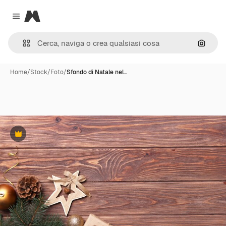
Magnific
Close menu
Cerca 
Home
/
Stock
/
Foto
/
Sfondo di Natale nel…
Premium