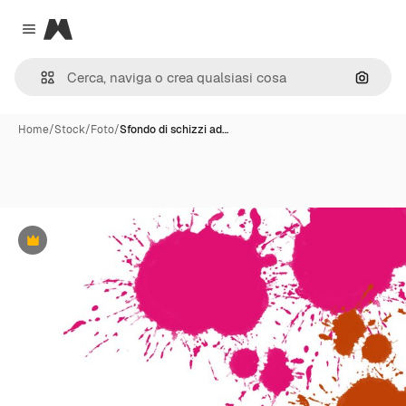
Magnific
Close menu
Cerca 
Home
/
Stock
/
Foto
/
Sfondo di schizzi ad…
Premium