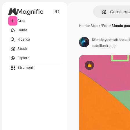
Crea
Home
/
Stock
/
Foto
/
Sfondo geo
Home
Ricerca
Sfondo geometrico astr
cuteillustration
Stock
Esplora
Strumenti
Premium