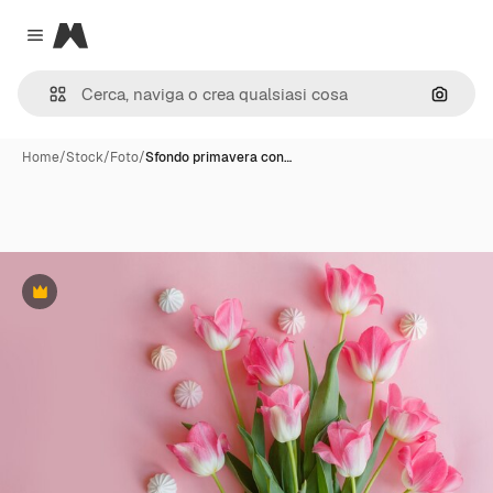
Magnific
Close menu
Cerca 
Home
/
Stock
/
Foto
/
Sfondo primavera con…
Premium