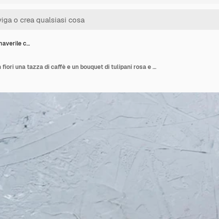
maverile c…
Sfondo primaverile con fiori una tazza di caffè e un bouquet di tulipani rosa e bianchi su sfondo tavolo colorato con posto per testo Copia spazio vista dall'alto