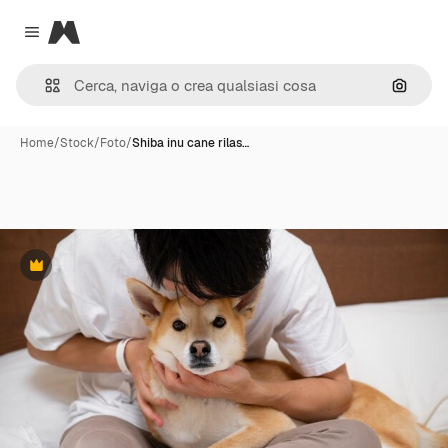
Magnific
Close menu
Cerca 
Home
/
Stock
/
Foto
/
Shiba inu cane rilas…
Premium