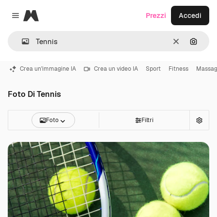
Magnific
Prezzi
Accedi
Close menu
Cancella
Cerca 
Crea un'immagine IA
Crea un video IA
Sport
Fitness
Massag
Foto Di Tennis
Foto
Filtri