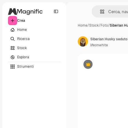
Crea
Home
/
Stock
/
Foto
/
Siberian H
Home
Ricerca
Siberian Husky seduto
lifeonwhite
Stock
Esplora
Strumenti
Premium