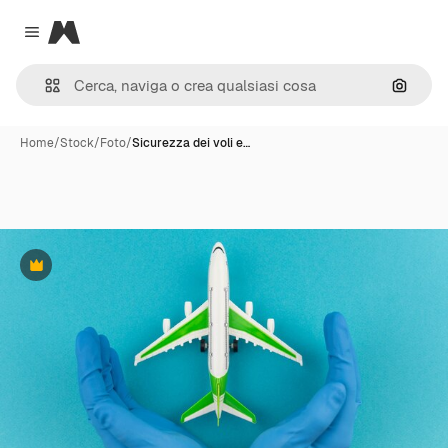
Magnific
Close menu
Cerca 
Home
/
Stock
/
Foto
/
Sicurezza dei voli e…
Premium