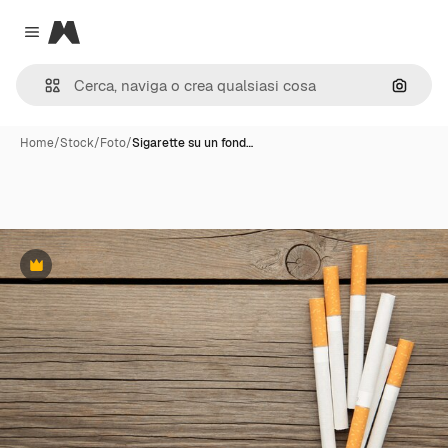
Magnific
Close menu
Cerca 
Home
/
Stock
/
Foto
/
Sigarette su un fond…
Premium