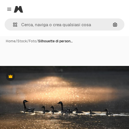
Magnific
Close menu
Cerca 
Home
/
Stock
/
Foto
/
Silhouette di person…
Premium