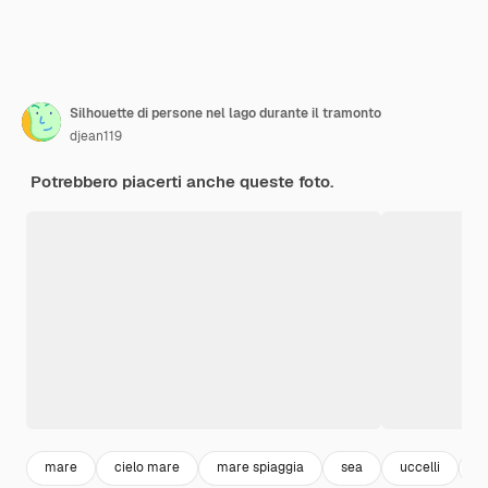
Silhouette di persone nel lago durante il tramonto
djean119
Potrebbero piacerti anche queste foto.
mare
cielo mare
mare spiaggia
sea
uccelli
b