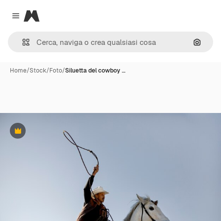
Magnific
Close menu
Cerca 
Home
/
Stock
/
Foto
/
Siluetta del cowboy …
Premium