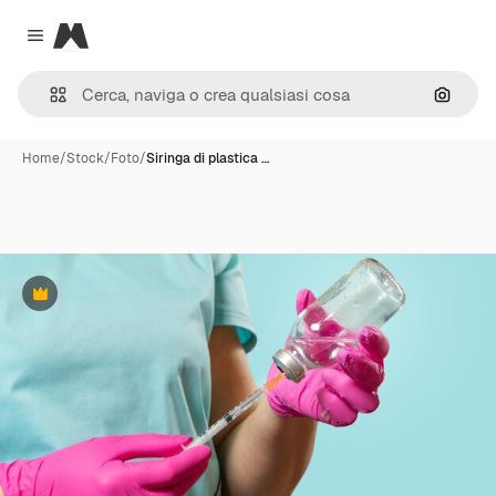
Magnific
Close menu
Cerca 
Home
/
Stock
/
Foto
/
Siringa di plastica …
Premium