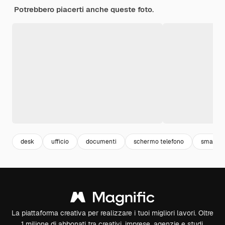
Potrebbero piacerti anche queste foto.
desk
ufficio
documenti
schermo telefono
smartph
La piattaforma creativa per realizzare i tuoi migliori lavori. Oltre
1 milione di abbonati tra creativi, imprese, agenzie e studi.