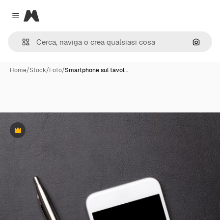
Magnific
Close menu
Cerca 
Home
/
Stock
/
Foto
/
Smartphone sul tavol…
Premium