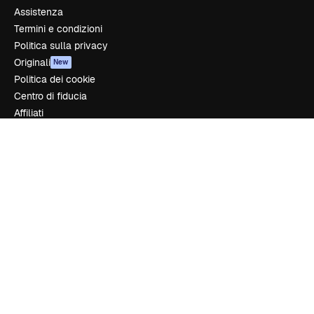
Assistenza
Termini e condizioni
Politica sulla privacy
Originali
New
Politica dei cookie
Centro di fiducia
Affiliati
Aziende
Azienda
Prezzi
Chi siamo
Recensioni
Lavora con noi
Cerca tendenze
Blog
Eventi
Slidesgo