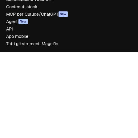
Contenuti stock
MCP per Claude/ChatGPT
New
Agenti
New
API
App mobile
Tutti gli strumenti Magnific
Inizia
Academy
Documentazione
Assistenza
Termini e condizioni
Politica sulla privacy
Originali
New
Politica dei cookie
Centro di fiducia
Affiliati
Aziende