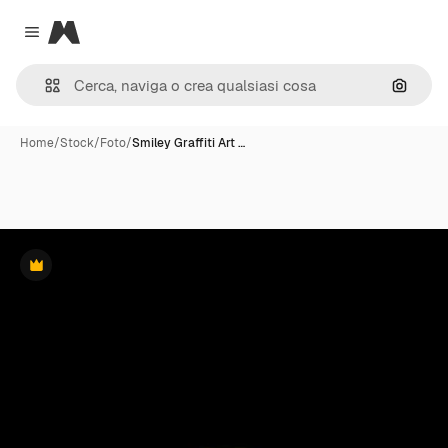
Magnific
Close menu
Cerca 
Home
/
Stock
/
Foto
/
Smiley Graffiti Art …
Premium