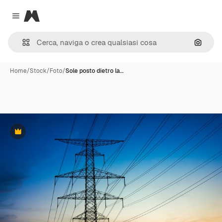
Magnific
Close menu
Cerca 
Home
/
Stock
/
Foto
/
Sole posto dietro la…
Premium