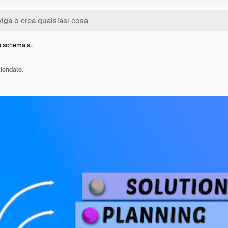
e schema a…
iendale.