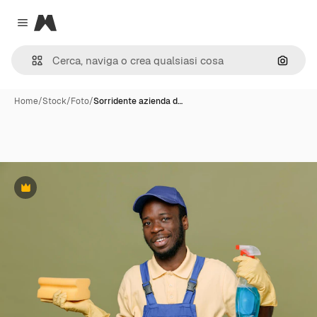
Magnific
Close menu
Cerca 
Home
/
Stock
/
Foto
/
Sorridente azienda d…
Premium