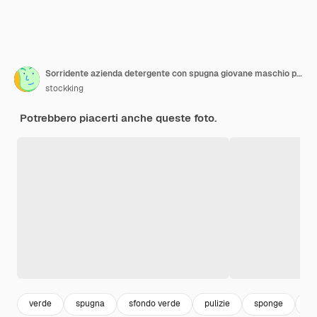
Sorridente azienda detergente con spugna giovane maschio pulitore afroamericano in uniforme con guanti isolati su sfondo verde
stockking
Potrebbero piacerti anche queste foto.
verde
spugna
sfondo verde
pulizie
sponge
ho