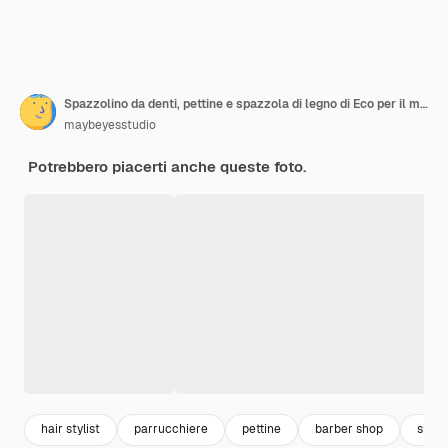
Spazzolino da denti, pettine e spazzola di legno di Eco per il massaggio a secco sul rosa
maybeyesstudio
Potrebbero piacerti anche queste foto.
hair stylist
parrucchiere
pettine
barber shop
spazz