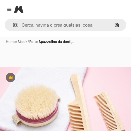
Magnific
Close menu
Cerca 
Home
/
Stock
/
Foto
/
Spazzolino da denti,…
Premium