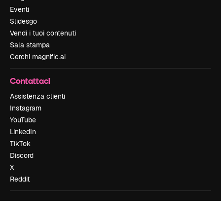
Eventi
Slidesgo
Vendi i tuoi contenuti
Sala stampa
Cerchi magnific.ai
Contattaci
Assistenza clienti
Instagram
YouTube
LinkedIn
TikTok
Discord
X
Reddit
Copyright © 2010-
2026
Freepik Company S.L.U.
Tutti i diritti riservati
.