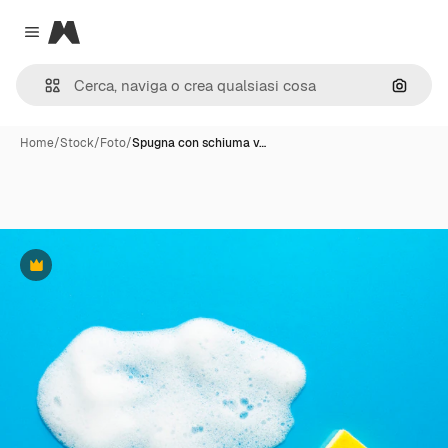
Magnific
Close menu
Cerca 
Home
/
Stock
/
Foto
/
Spugna con schiuma v…
Premium