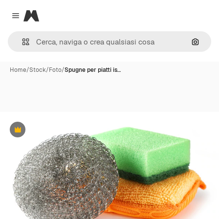
Magnific
Close menu
Cerca 
Home
/
Stock
/
Foto
/
Spugne per piatti is…
Premium