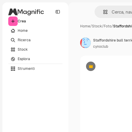
Crea
Home
/
Stock
/
Foto
/
Staffordshi
Home
Ricerca
Staffordshire bull terr
cynoclub
Stock
Esplora
Strumenti
Premium