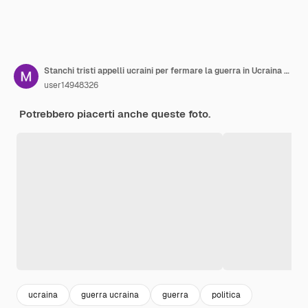
Stanchi tristi appelli ucraini per fermare la guerra in Ucraina Genocidio del popolo ucraino
user14948326
Potrebbero piacerti anche queste foto.
ucraina
guerra ucraina
guerra
politica