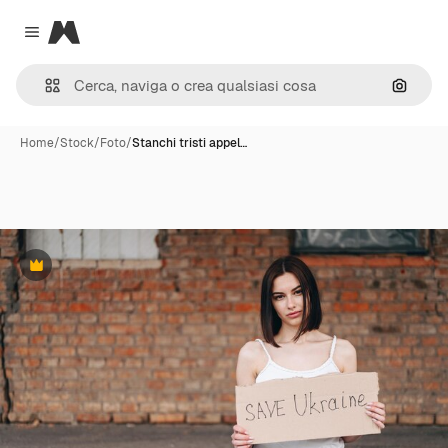
Magnific
Close menu
Cerca 
Home
/
Stock
/
Foto
/
Stanchi tristi appel…
Premium