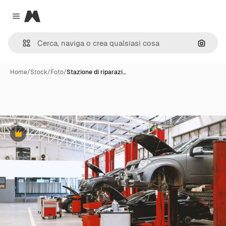
Magnific
Close menu
Cerca 
Home
/
Stock
/
Foto
/
Stazione di riparazi…
Premium