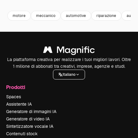
Premium
Premium
Premium
Premium
motore
meccanico
automotive
riparazione
autom
La piattaforma creativa per realizzare i tuoi migliori lavori. Oltre
1 milione di abbonati tra creativi, imprese, agenzie e studi.
Italiano
Prodotti
Spaces
Assistente IA
Generatore di immagini IA
Generatore di video IA
Sintetizzatore vocale IA
Contenuti stock