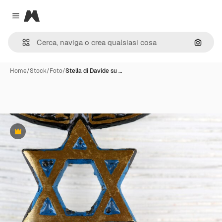
Magnific
Close menu
Cerca 
Home
/
Stock
/
Foto
/
Stella di Davide su …
Premium