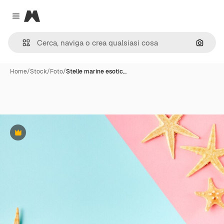
Magnific
Close menu
Cerca 
Home
/
Stock
/
Foto
/
Stelle marine esotic…
Premium