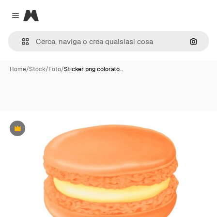
Magnific
Close menu
Cerca 
Home
/
Stock
/
Foto
/
Sticker png colorato…
Premium