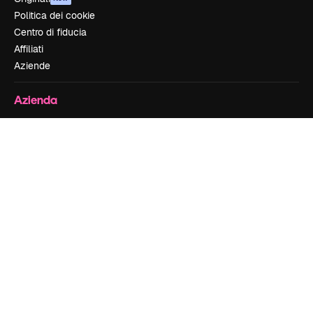
Politica dei cookie
Centro di fiducia
Affiliati
Aziende
Azienda
Prezzi
Chi siamo
Recensioni
Lavora con noi
Cerca tendenze
Blog
Eventi
Slidesgo
Vendi i tuoi contenuti
Sala stampa
Cerchi magnific.ai