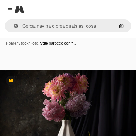
Magnific
Close menu
Cerca 
Home
/
Stock
/
Foto
/
Stile barocco con fi…
Premium