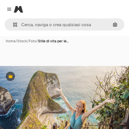
Magnific
Close menu
Cerca 
Home
/
Stock
/
Foto
/
Stile di vita per le…
Premium