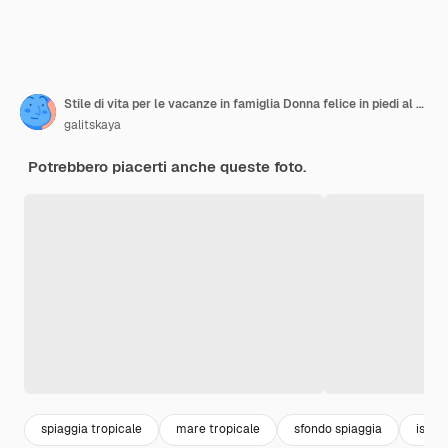
Stile di vita per le vacanze in famiglia Donna felice in piedi al punto di vista Guarda la bellissima spiaggia sotto l'alta scogliera Destinazione di viaggio a Bali Luogo popolare da visitare sull'isola di Nusa Penida
galitskaya
Potrebbero piacerti anche queste foto.
spiaggia tropicale
mare tropicale
sfondo spiaggia
isola 