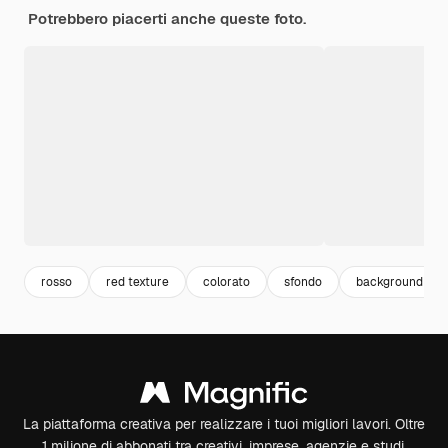
Potrebbero piacerti anche queste foto.
rosso
red texture
colorato
sfondo
background col
La piattaforma creativa per realizzare i tuoi migliori lavori. Oltre
1 milione di abbonati tra creativi, imprese, agenzie e studi.