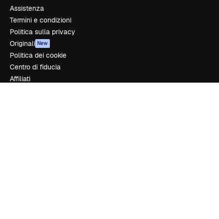
Assistenza
Termini e condizioni
Politica sulla privacy
Originali
New
Politica dei cookie
Centro di fiducia
Affiliati
Aziende
Azienda
Prezzi
Chi siamo
Recensioni
Lavora con noi
Cerca tendenze
Blog
Eventi
Slidesgo