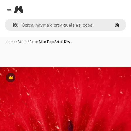
Magnific
Close menu
Cerca 
Home
/
Stock
/
Foto
/
Stile Pop Art di Kiw…
Premium