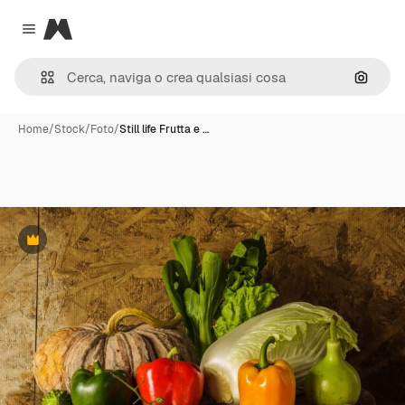
Magnific
Close menu
Cerca 
Home
/
Stock
/
Foto
/
Still life Frutta e …
Premium